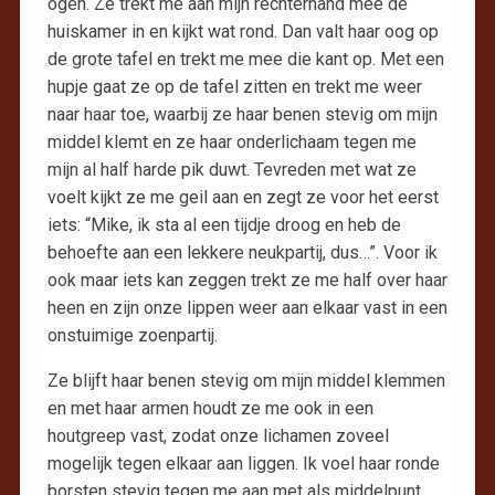
ogen. Ze trekt me aan mijn rechterhand mee de
huiskamer in en kijkt wat rond. Dan valt haar oog op
de grote tafel en trekt me mee die kant op. Met een
hupje gaat ze op de tafel zitten en trekt me weer
naar haar toe, waarbij ze haar benen stevig om mijn
middel klemt en ze haar onderlichaam tegen me
mijn al half harde pik duwt. Tevreden met wat ze
voelt kijkt ze me geil aan en zegt ze voor het eerst
iets: “Mike, ik sta al een tijdje droog en heb de
behoefte aan een lekkere neukpartij, dus…”. Voor ik
ook maar iets kan zeggen trekt ze me half over haar
heen en zijn onze lippen weer aan elkaar vast in een
onstuimige zoenpartij.
Ze blijft haar benen stevig om mijn middel klemmen
en met haar armen houdt ze me ook in een
houtgreep vast, zodat onze lichamen zoveel
mogelijk tegen elkaar aan liggen. Ik voel haar ronde
borsten stevig tegen me aan met als middelpunt