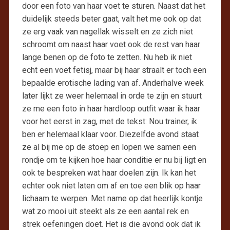
door een foto van haar voet te sturen. Naast dat het
duidelijk steeds beter gaat, valt het me ook op dat
ze erg vaak van nagellak wisselt en ze zich niet
schroomt om naast haar voet ook de rest van haar
lange benen op de foto te zetten. Nu heb ik niet
echt een voet fetisj, maar bij haar straalt er toch een
bepaalde erotische lading van af. Anderhalve week
later lijkt ze weer helemaal in orde te zijn en stuurt
ze me een foto in haar hardloop outfit waar ik haar
voor het eerst in zag, met de tekst: Nou trainer, ik
ben er helemaal klaar voor. Diezelfde avond staat
ze al bij me op de stoep en lopen we samen een
rondje om te kijken hoe haar conditie er nu bij ligt en
ook te bespreken wat haar doelen zijn. Ik kan het
echter ook niet laten om af en toe een blik op haar
lichaam te werpen. Met name op dat heerlijk kontje
wat zo mooi uit steekt als ze een aantal rek en
strek oefeningen doet. Het is die avond ook dat ik