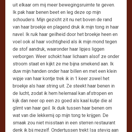
uit elkaar om mij meer bewegingsruimte te geven.
Ik pak haar benen beet en leg deze op mijn
schouders. Mijn gezicht zit nu net boven de rand
van haar broekje en plagend druk ik mijn tong in haar
navel. Ik ruik haar geilheid door het broekje heen en
voel ook al haar vochtigheid als ik mijn mond tegen
de stof aandruk, waaronder haar lipjes liggen
verborgen. Weer schokt haar lichaam alsof ze onder
stroom staat en kijkt ze me bijna smekend aan. Ik
duw mijn handen onder haar billen en met een klein
wipje van haar kontje trek ik in 1 keer zowel het
broekje als haar string uit. Ze steekt haar benen in
de lucht, zodat ik hem helemaal kan afstropen en
kijk dan neer op een zo goed als kaal kutje die al
glimt van haar geil. Ik duik tussen haar benen om
wat van die lekkernij op mijn tong te krijgen. De
smaak zou niet misstaan in een sterren restaurant
denk ik bij mezelf. Ondertussen trekt Isa stevig aan