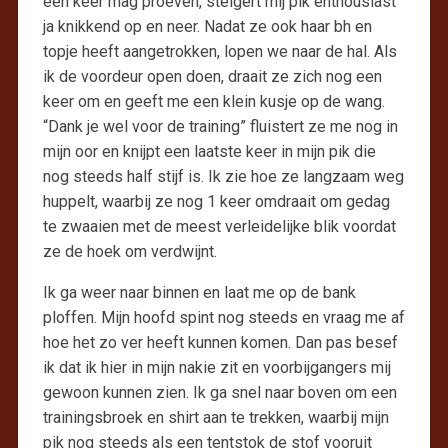
een keer mag proeven, steigert mij pik enthousiast
ja knikkend op en neer. Nadat ze ook haar bh en
topje heeft aangetrokken, lopen we naar de hal. Als
ik de voordeur open doen, draait ze zich nog een
keer om en geeft me een klein kusje op de wang.
“Dank je wel voor de training” fluistert ze me nog in
mijn oor en knijpt een laatste keer in mijn pik die
nog steeds half stijf is. Ik zie hoe ze langzaam weg
huppelt, waarbij ze nog 1 keer omdraait om gedag
te zwaaien met de meest verleidelijke blik voordat
ze de hoek om verdwijnt.
Ik ga weer naar binnen en laat me op de bank
ploffen. Mijn hoofd spint nog steeds en vraag me af
hoe het zo ver heeft kunnen komen. Dan pas besef
ik dat ik hier in mijn nakie zit en voorbijgangers mij
gewoon kunnen zien. Ik ga snel naar boven om een
trainingsbroek en shirt aan te trekken, waarbij mijn
pik nog steeds als een tentstok de stof vooruit