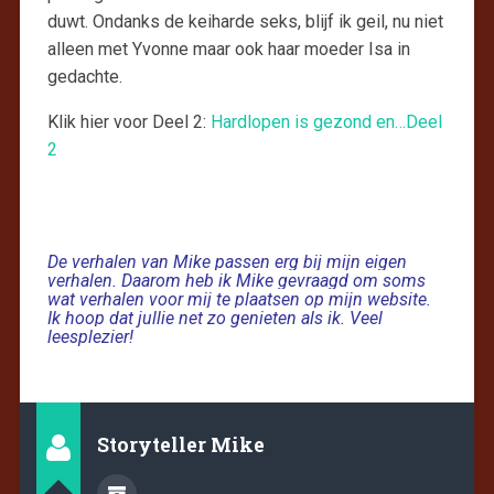
duwt. Ondanks de keiharde seks, blijf ik geil, nu niet
alleen met Yvonne maar ook haar moeder Isa in
gedachte.
Klik hier voor Deel 2:
Hardlopen is gezond en…Deel
2
De verhalen van Mike passen erg bij mijn eigen
verhalen. Daarom heb ik Mike gevraagd om soms
wat verhalen voor mij te plaatsen op mijn website.
Ik hoop dat jullie net zo genieten als ik. Veel
leesplezier!
Storyteller Mike