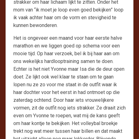
strakker om haar lichaam lijkt te zitten. Onder het
mom van “ik moet je loop even goed bekijken” loop
ik vaak achter haar om de vorm en stevigheid te
kunnen bewonderen.
Het is ongeveer een maand voor haar eerste halve
marathon en we liggen goed op schema voor een
mooie tijd. Op haar verzoek, bel ik bij haar aan om
ons wekelijks hardlooptraining samen te doen.
Echter is het niet Yvonne maar Isa die de deur open
doet. Ze lijkt ook wel klaar te staan om te gaan
lopen nu ze zo voor me staat in de outfit waar ik
haar dochter voor het eerst in had ontmoet op die
zaterdag ochtend. Door haar iets vrouwelijkere
vormen, zit de outfit nog iets strakker. Ze draait zich
even om Yvonne te roepen, wat mij de kans geeft
om haar kontje te bekijken. Het volleybal broekje
trekt nog wat meer tussen haar billen en dat maakt
het uitzicht alleen nog maar lekkerder. Blijvende