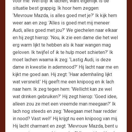
voor me. Wel blijf ik lachen, want eigenlijk is de
situatie best grappig. Ik hoor hem zeggen:
‘Mevrouw Mazda, is alles goed met je?’ Ik kijk hem
weer aan en zeg: ‘Alles is goed met mij meneer
Audi, alles goed met jou?’ We giechelen naar elkaar
en hij zegt hierop: ‘Nou, ik zie een dame die het wel
erg warm lijkt te hebben als ik haar wangen mag
geloven. Ik twijfel of ik te hulp moet schieten?’ Ik
moet lachen waarna ik zeg: ‘Lastig Audi, is deze
dame in kwestie in ademnood?’ Hij lacht naar me en
kijkt me goed aan. Hij zegt: ‘Haar ademhaling lijkt
wat versneld.’ Hij geeft me een knipoog en ik lach
naar hem. Ik zeg tegen hem: ‘Wellicht kan ze wel
wat drinken gebruiken?’ Hij zegt hierop: ‘Goed idee,
alleen zou ze met een vreemde man meegaan?’ Ik
lach nog steeds en zeg: ‘Meegaan met haar redder
in nood? Vast wel!’ Hij krijgt nu een knipoog van mij.
Hij lacht charmant en zegt: ‘Mevrouw Mazda, bent u