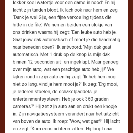
lekker koel watertje voor een dame in nood.’ En hij
lacht zijn tanden bloot. Ik lach ook naar hem en zeg:
‘Dank je wel Gijs, een fijne verkoeling tijdens die
hitte in de file.’ We nemen beiden een slokje van
ons drinken waarna hij zegt: ‘Een leuke auto heb je.
Gaat jouw dak automatisch of moet je die handmatig
naar beneden doen?’ Ik antwoord: ‘Mijn dak gaat
automatisch. Met 1 druk op de knop is mijn dak
binnen 12 seconden uit- en ingeklapt. Maar genoeg
over mijn auto, wat een prachtige auto heb jij!’ We
kijken rond in zijn auto en hij zegt: ‘Ik heb hem nog
niet zo lang, vind je hem mooi ja?’ Ik zeg: ‘Erg mooi,
je lederen stoelen, de schakelpaddels, je
entertainmentsysteem. Heb je ook 360 graden
camera’s?’ Hij zet zijn auto aan en drukt een knopje
in. Zijn navigatiesysteem verandert naar het uitzicht
van boven de auto. Ik roep: ‘Wow, wat gaaf!’ Hij lacht
en zegt: ‘Kom eens achterin zitten.’ Hij loopt naar