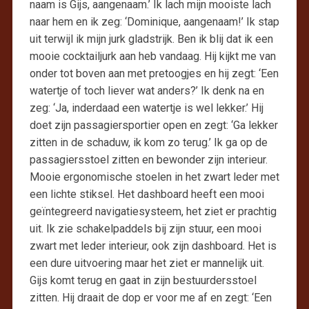
naam is Gijs, aangenaam.’ Ik lach mijn mooiste lach
naar hem en ik zeg: ‘Dominique, aangenaam!’ Ik stap
uit terwijl ik mijn jurk gladstrijk. Ben ik blij dat ik een
mooie cocktailjurk aan heb vandaag. Hij kijkt me van
onder tot boven aan met pretoogjes en hij zegt: ‘Een
watertje of toch liever wat anders?’ Ik denk na en
zeg: ‘Ja, inderdaad een watertje is wel lekker.’ Hij
doet zijn passagiersportier open en zegt: ‘Ga lekker
zitten in de schaduw, ik kom zo terug.’ Ik ga op de
passagiersstoel zitten en bewonder zijn interieur.
Mooie ergonomische stoelen in het zwart leder met
een lichte stiksel. Het dashboard heeft een mooi
geïntegreerd navigatiesysteem, het ziet er prachtig
uit. Ik zie schakelpaddels bij zijn stuur, een mooi
zwart met leder interieur, ook zijn dashboard. Het is
een dure uitvoering maar het ziet er mannelijk uit.
Gijs komt terug en gaat in zijn bestuurdersstoel
zitten. Hij draait de dop er voor me af en zegt: ‘Een