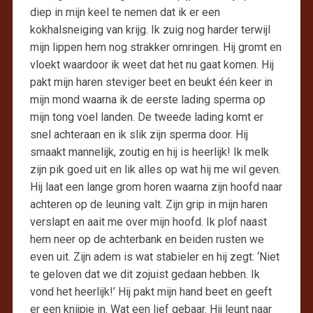
diep in mijn keel te nemen dat ik er een
kokhalsneiging van krijg. Ik zuig nog harder terwijl
mijn lippen hem nog strakker omringen. Hij gromt en
vloekt waardoor ik weet dat het nu gaat komen. Hij
pakt mijn haren steviger beet en beukt één keer in
mijn mond waarna ik de eerste lading sperma op
mijn tong voel landen. De tweede lading komt er
snel achteraan en ik slik zijn sperma door. Hij
smaakt mannelijk, zoutig en hij is heerlijk! Ik melk
zijn pik goed uit en lik alles op wat hij me wil geven.
Hij laat een lange grom horen waarna zijn hoofd naar
achteren op de leuning valt. Zijn grip in mijn haren
verslapt en aait me over mijn hoofd. Ik plof naast
hem neer op de achterbank en beiden rusten we
even uit. Zijn adem is wat stabieler en hij zegt: ‘Niet
te geloven dat we dit zojuist gedaan hebben. Ik
vond het heerlijk!’ Hij pakt mijn hand beet en geeft
er een knijpje in. Wat een lief gebaar. Hij leunt naar