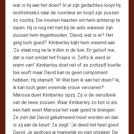
wat is hij aan het doen? In al zijn gedachtes loopt hij
rechtstreeks naar de voordeur en loopt zijn zussen
zo voorbij. Die moeten haasten om hem achterop te
lopen. Hij is nog nét niet bij de auto wanneer zijn
zussen hem tegenhouden. ‘David, wat is er? Het
ging toch goed?’ Kimberley kijkt hem vreemd aan.
‘Ze staat nog na te trillen in de tuin. En geloof me,
dat is niet omdat het frisjes is. Zelfs ik werd er
warm van!’ Kimberley doet net of ze zichzelf koelte
toe wuift maar David kan nu geen compliment
hebben. Hij stamelt: ‘W-Wat ben ik aan het doen? Ik,
ik kan toch geen vreemde vrouw versieren?’
Marissa duwt Kimberley opzij. Zij is de sensibele
van de twee zussen. Waar Kimberley zo bot is als
een hark weet Marissa het vaak goed te brengen.
Ze ziet dat David gekalmeerd moet worden en dan
is zij aan de beurt. Ze zegt: ‘Je deed het heel goed
David. Je gedroeg je mannelijk en niet onzeker. De