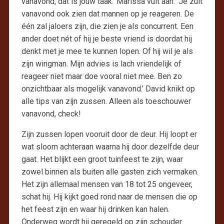
vanavond, dat is jouw taak.’ Marissa vult aan: ‘Je zult
vanavond ook zien dat mannen op je reageren. De
één zal jaloers zijn, die zien je als concurrent. Een
ander doet nét of hij je beste vriend is doordat hij
denkt met je mee te kunnen lopen. Of hij wil je als
zijn wingman. Mijn advies is lach vriendelijk of
reageer niet maar doe vooral niet mee. Ben zo
onzichtbaar als mogelijk vanavond.’ David knikt op
alle tips van zijn zussen. Alleen als toeschouwer
vanavond, check!
Zijn zussen lopen vooruit door de deur. Hij loopt er
wat sloom achteraan waarna hij door dezelfde deur
gaat. Het blijkt een groot tuinfeest te zijn, waar
zowel binnen als buiten alle gasten zich vermaken.
Het zijn allemaal mensen van 18 tot 25 ongeveer,
schat hij. Hij kijkt goed rond naar de mensen die op
het feest zijn en waar hij drinken kan halen.
Onderweg wordt hij geregeld op zijn schouder