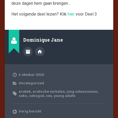
deze dagen hem gaan brengen…
Het volgende deel lezen? Klik
hier
voor Deel 3
Dominique Jane
4 oktober 2020
Uncategorized
erotiek
,
erotische verhalen
,
jong volwassenen
,
seks
,
seksgod
,
sex
,
young adults
Vorig bericht