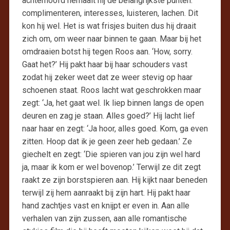
achterhoofd herhaalt hij de belangrijkste punten:
complimenteren, interesses, luisteren, lachen. Dit
kon hij wel. Het is wat frisjes buiten dus hij draait
zich om, om weer naar binnen te gaan. Maar bij het
omdraaien botst hij tegen Roos aan. ‘How, sorry.
Gaat het?’ Hij pakt haar bij haar schouders vast
zodat hij zeker weet dat ze weer stevig op haar
schoenen staat. Roos lacht wat geschrokken maar
zegt: ‘Ja, het gaat wel. Ik liep binnen langs de open
deuren en zag je staan. Alles goed?’ Hij lacht lief
naar haar en zegt: ‘Ja hoor, alles goed. Kom, ga even
zitten. Hoop dat ik je geen zeer heb gedaan.’ Ze
giechelt en zegt: ‘Die spieren van jou zijn wel hard
ja, maar ik kom er wel bovenop.’ Terwijl ze dit zegt
raakt ze zijn borstspieren aan. Hij kijkt naar beneden
terwijl zij hem aanraakt bij zijn hart. Hij pakt haar
hand zachtjes vast en knijpt er even in. Aan alle
verhalen van zijn zussen, aan alle romantische