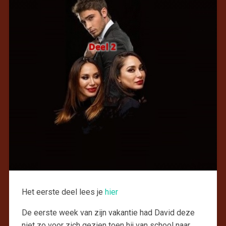
Het eerste deel lees je
hier
De eerste week van zijn vakantie had David deze
niet zo voor zich gezien toen hij van school naar