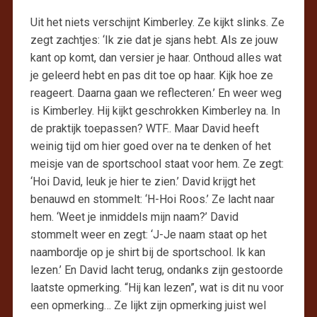
Uit het niets verschijnt Kimberley. Ze kijkt slinks. Ze
zegt zachtjes: ‘Ik zie dat je sjans hebt. Als ze jouw
kant op komt, dan versier je haar. Onthoud alles wat
je geleerd hebt en pas dit toe op haar. Kijk hoe ze
reageert. Daarna gaan we reflecteren.’ En weer weg
is Kimberley. Hij kijkt geschrokken Kimberley na. In
de praktijk toepassen? WTF.. Maar David heeft
weinig tijd om hier goed over na te denken of het
meisje van de sportschool staat voor hem. Ze zegt:
‘Hoi David, leuk je hier te zien.’ David krijgt het
benauwd en stommelt: ‘H-Hoi Roos.’ Ze lacht naar
hem. ‘Weet je inmiddels mijn naam?’ David
stommelt weer en zegt: ‘J-Je naam staat op het
naambordje op je shirt bij de sportschool. Ik kan
lezen.’ En David lacht terug, ondanks zijn gestoorde
laatste opmerking. “Hij kan lezen”, wat is dit nu voor
een opmerking… Ze lijkt zijn opmerking juist wel